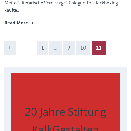
Motto "Literarische Vernissage" Cologne Thai Kickboxing
kaufte…
Read More
1
…
9
10
11
20 Jahre Stiftung
KalkGestalten