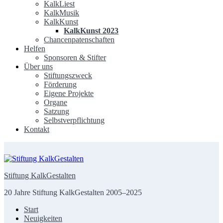
KalkLiest
KalkMusik
KalkKunst
KalkKunst 2023
Chancenpatenschaften
Helfen
Sponsoren & Stifter
Über uns
Stiftungszweck
Förderung
Eigene Projekte
Organe
Satzung
Selbstverpflichtung
Kontakt
Stiftung KalkGestalten
20 Jahre Stiftung KalkGestalten 2005–2025
Start
Neuigkeiten