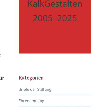
KalkGestalten
2005–2025
t
Kategorien
ür
Briefe der Stiftung
Ehrenamtstag