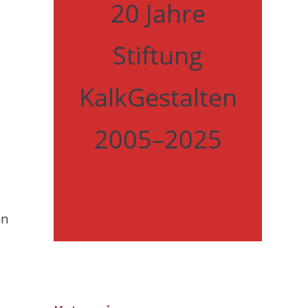
20 Jahre
Stiftung
KalkGestalten
2005–2025
n
en