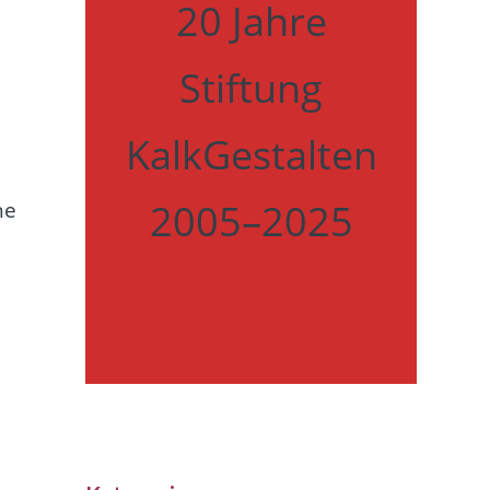
20 Jahre
Stiftung
KalkGestalten
2005–2025
he