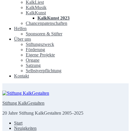
KalkLiest
KalkMusik
KalkKunst
KalkKunst 2023
Chancenpatenschaften
Helfen
Sponsoren & Stifter
Über uns
Stiftungszweck
Förderung
Eigene Projekte
Organe
Satzung
Selbstverpflichtung
Kontakt
Stiftung KalkGestalten
20 Jahre Stiftung KalkGestalten 2005–2025
Start
Neuigkeiten