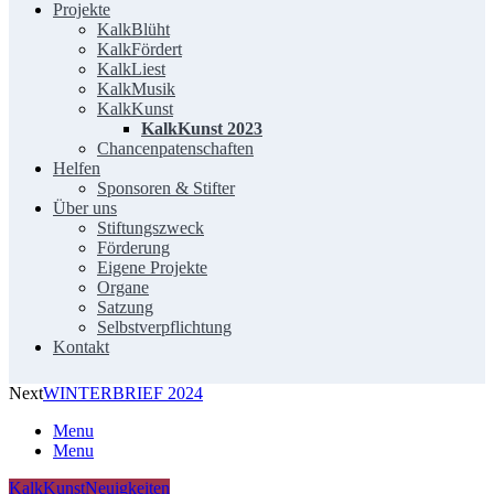
Projekte
KalkBlüht
KalkFördert
KalkLiest
KalkMusik
KalkKunst
KalkKunst 2023
Chancenpatenschaften
Helfen
Sponsoren & Stifter
Über uns
Stiftungszweck
Förderung
Eigene Projekte
Organe
Satzung
Selbstverpflichtung
Kontakt
Next
WINTERBRIEF 2024
Menu
Menu
KalkKunst
Neuigkeiten