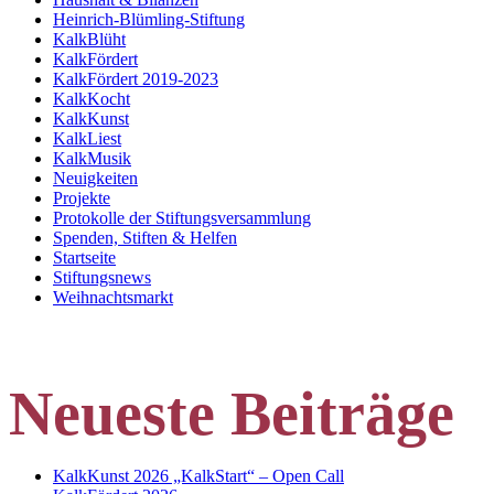
Heinrich-Blümling-Stiftung
KalkBlüht
KalkFördert
KalkFördert 2019-2023
KalkKocht
KalkKunst
KalkLiest
KalkMusik
Neuigkeiten
Projekte
Protokolle der Stiftungsversammlung
Spenden, Stiften & Helfen
Startseite
Stiftungsnews
Weihnachtsmarkt
Neueste Beiträge
KalkKunst 2026 „KalkStart“ – Open Call