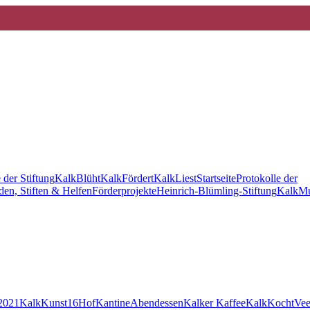
 der Stiftung
KalkBlüht
KalkFördert
KalkLiest
Startseite
Protokolle der
en, Stiften & Helfen
Förderprojekte
Heinrich-Blümling-Stiftung
KalkMu
2021
KalkKunst16
HofKantine
Abendessen
Kalker Kaffee
KalkKocht
Vee