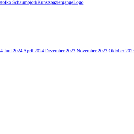
sto
Iko Schaumbjörk
Kunstspaziergänge
Logo
24
Juni 2024
April 2024
Dezember 2023
November 2023
Oktober 202