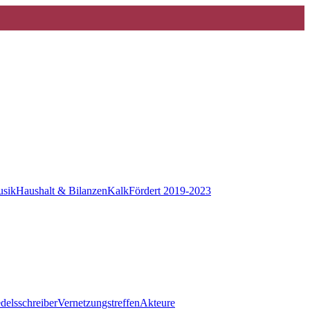
sik
Haushalt & Bilanzen
KalkFördert 2019-2023
delsschreiber
Vernetzungstreffen
Akteure