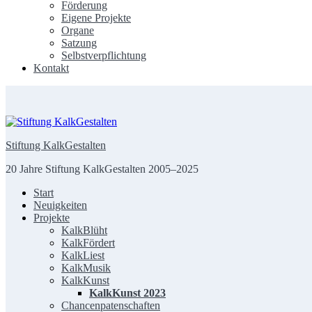
Förderung
Eigene Projekte
Organe
Satzung
Selbstverpflichtung
Kontakt
Stiftung KalkGestalten
20 Jahre Stiftung KalkGestalten 2005–2025
Start
Neuigkeiten
Projekte
KalkBlüht
KalkFördert
KalkLiest
KalkMusik
KalkKunst
KalkKunst 2023
Chancenpatenschaften