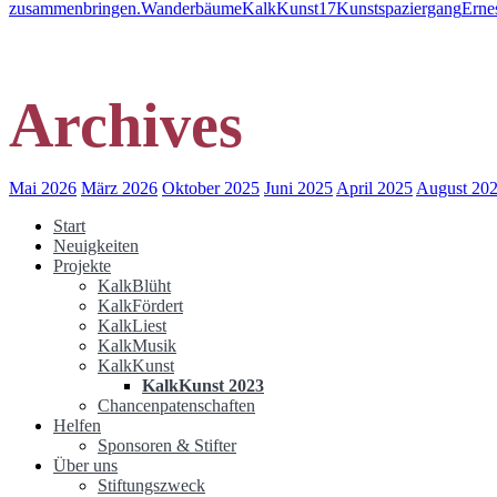
zusammenbringen.
Wanderbäume
KalkKunst17
Kunstspaziergang
Erne
Archives
Mai 2026
März 2026
Oktober 2025
Juni 2025
April 2025
August 20
Start
Neuigkeiten
Projekte
KalkBlüht
KalkFördert
KalkLiest
KalkMusik
KalkKunst
KalkKunst 2023
Chancenpatenschaften
Helfen
Sponsoren & Stifter
Über uns
Stiftungszweck