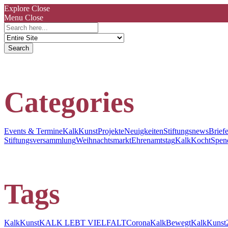
Explore
Close
Menu
Close
Search
for:
Categories
Events & Termine
KalkKunst
Projekte
Neuigkeiten
Stiftungsnews
Briefe
Stiftungsversammlung
Weihnachtsmarkt
Ehrenamtstag
KalkKocht
Spend
Tags
KalkKunst
KALK LEBT VIELFALT
Corona
KalkBewegt
KalkKunst