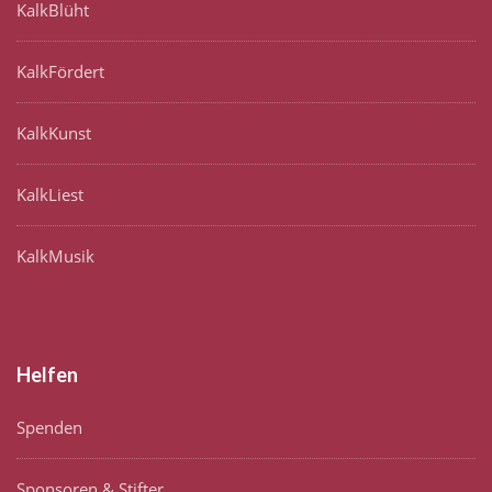
KalkBlüht
KalkFördert
KalkKunst
KalkLiest
KalkMusik
Helfen
Spenden
Sponsoren & Stifter