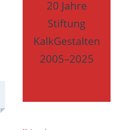
20 Jahre
Stiftung
KalkGestalten
2005–2025