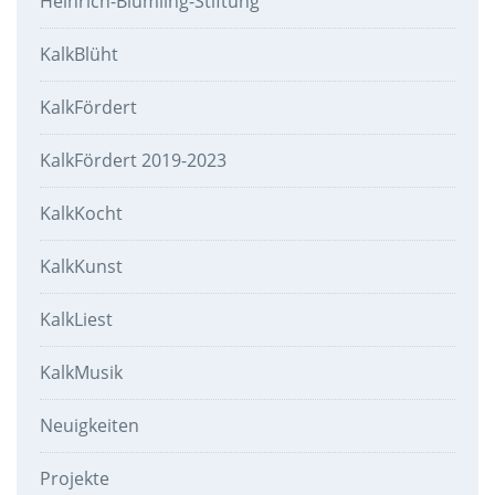
Heinrich-Blümling-Stiftung
KalkBlüht
KalkFördert
KalkFördert 2019-2023
KalkKocht
KalkKunst
KalkLiest
KalkMusik
Neuigkeiten
Projekte