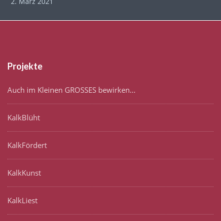
2. März 2021
Projekte
Auch im Kleinen GROSSES bewirken…
KalkBlüht
KalkFördert
KalkKunst
KalkLiest