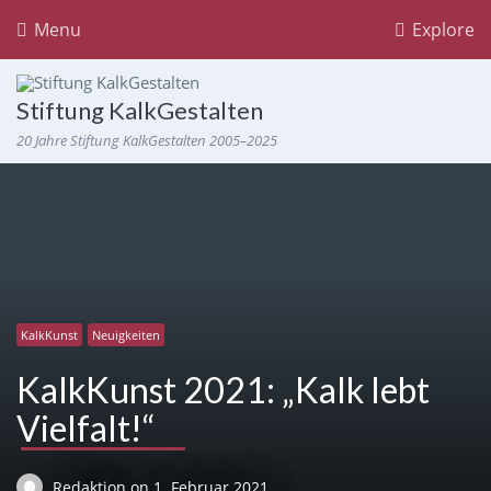
Menu
Explore
Stiftung KalkGestalten
20 Jahre Stiftung KalkGestalten 2005–2025
KalkKunst
Neuigkeiten
KalkKunst 2021: „Kalk lebt
Vielfalt!“
Redaktion
on
1. Februar 2021