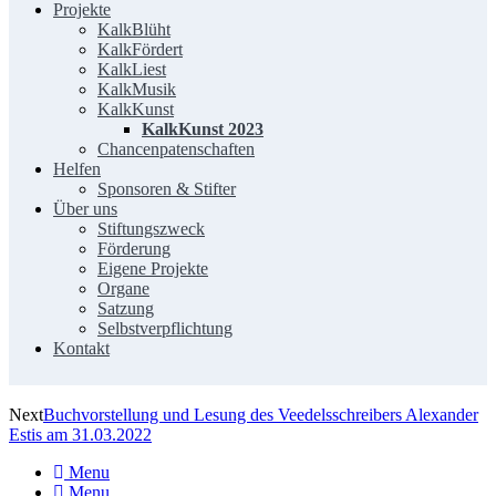
Projekte
KalkBlüht
KalkFördert
KalkLiest
KalkMusik
KalkKunst
KalkKunst 2023
Chancenpatenschaften
Helfen
Sponsoren & Stifter
Über uns
Stiftungszweck
Förderung
Eigene Projekte
Organe
Satzung
Selbstverpflichtung
Kontakt
Next
Buchvorstellung und Lesung des Veedelsschreibers Alexander
Estis am 31.03.2022
Menu
Menu