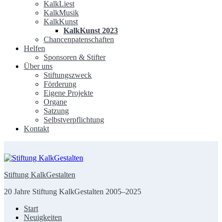
KalkLiest
KalkMusik
KalkKunst
KalkKunst 2023
Chancenpatenschaften
Helfen
Sponsoren & Stifter
Über uns
Stiftungszweck
Förderung
Eigene Projekte
Organe
Satzung
Selbstverpflichtung
Kontakt
Stiftung KalkGestalten
20 Jahre Stiftung KalkGestalten 2005–2025
Start
Neuigkeiten