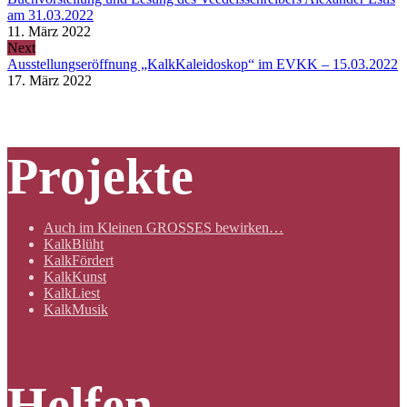
am 31.03.2022
11. März 2022
Next
Ausstellungseröffnung „KalkKaleidoskop“ im EVKK – 15.03.2022
17. März 2022
Projekte
Auch im Kleinen GROSSES bewirken…
KalkBlüht
KalkFördert
KalkKunst
KalkLiest
KalkMusik
Helfen