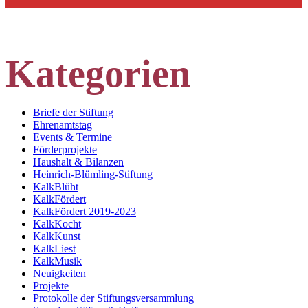
Kategorien
Briefe der Stiftung
Ehrenamtstag
Events & Termine
Förderprojekte
Haushalt & Bilanzen
Heinrich-Blümling-Stiftung
KalkBlüht
KalkFördert
KalkFördert 2019-2023
KalkKocht
KalkKunst
KalkLiest
KalkMusik
Neuigkeiten
Projekte
Protokolle der Stiftungsversammlung