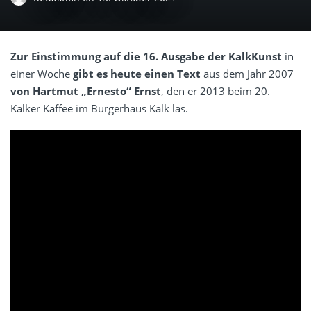
Zur Einstimmung auf die 16. Ausgabe der
KalkKunst
in
einer Woche
gibt es heute einen Text
aus dem Jahr 2007
von Hartmut „
Ernesto
“ Ernst
, den er 2013 beim 20.
Kalker Kaffee
im
Bürgerhaus Kalk
las.