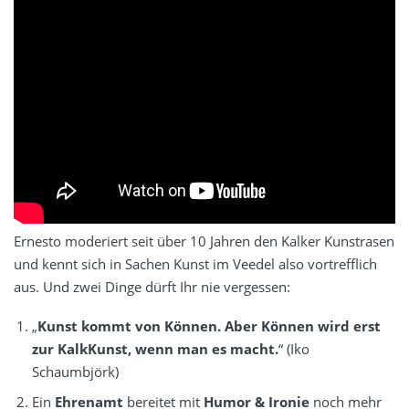
Ernesto moderiert seit über 10 Jahren den
Kalker Kunstrasen
und kennt sich in Sachen Kunst im Veedel also vortrefflich
aus. Und zwei Dinge dürft Ihr nie vergessen:
„
Kunst kommt von Können. Aber Können wird erst
zur
KalkKunst
, wenn man es macht.
“ (Iko
Schaumbjörk)
Ein
Ehrenamt
bereitet mit
Humor & Ironie
noch mehr