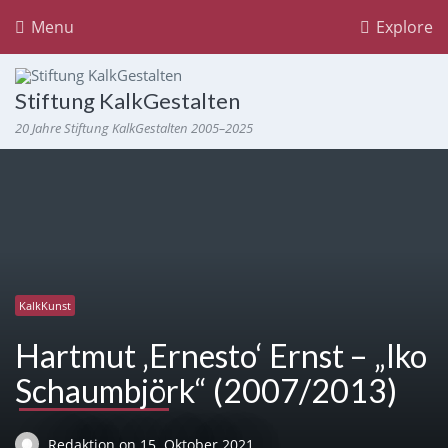
Menu
Explore
Stiftung KalkGestalten
20 Jahre Stiftung KalkGestalten 2005–2025
KalkKunst
Hartmut ‚Ernesto‘ Ernst – „Iko
Schaumbjörk“ (2007/2013)
Redaktion
on
15. Oktober 2021