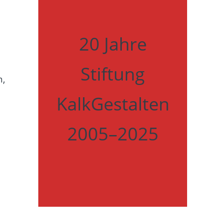
20 Jahre
Stiftung
n,
KalkGestalten
2005–2025