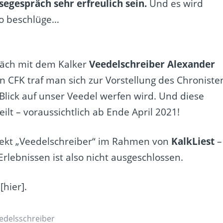
segespräch sehr erfreulich sein.
Und es wird
so
beschlüge
…
räch mit dem Kalker
Veedelschreibe
r
Alexander
n CFK
traf man sich zur Vorstellung des Chroniste
Blick auf unser Veedel werfen wird. Und diese
eilt – voraussichtlich ab Ende April 2021!
rojekt „Veedelschreiber“ im Rahmen von
KalkLiest
–
Erlebnissen ist also nicht ausgeschlossen.
[
hier
].
edelsschreiber