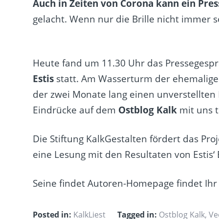
Auch in Zeiten von
Corona
kann ein Pres
gelacht. Wenn nur die Brille nicht immer 
Heute fand um 11.30 Uhr das Pressegesp
Estis
statt. Am
Wasserturm der ehemalige
der zwei Monate lang einen unverstellten 
Eindrücke auf dem
Ostblog Kalk
mit uns t
Die Stiftung KalkGestalten fördert das P
eine Lesung mit den Resultaten von Estis‘ 
Seine findet Autoren-Homepage findet Ihr 
Posted in:
KalkLiest
Tagged in:
Ostblog Kalk
,
Ve