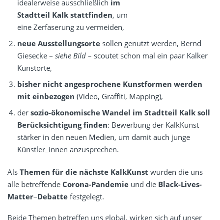
idealerweise ausschließlich
im
Stadtteil Kalk stattfinden
, um
eine Zerfaserung zu vermeiden,
neue Ausstellungsorte
sollen genutzt werden, Bernd
Giesecke –
siehe Bild
– scoutet schon mal ein paar Kalker
Kunstorte,
bisher nicht angesprochene Kunstformen werden
mit einbezogen
(Video, Graffiti, Mapping),
der
sozio-ökonomische Wandel im Stadtteil Kalk soll
Berücksichtigung finden
: Bewerbung der KalkKunst
stärker in den neuen Medien, um damit auch junge
Künstler_innen anzusprechen.
Als
Themen für die nächste KalkKunst
wurden die uns
alle betreffende
Corona-Pandemie
und die
Black-Lives-
Matter
–
Debatte
festgelegt.
Beide Themen betreffen uns global, wirken sich auf unser