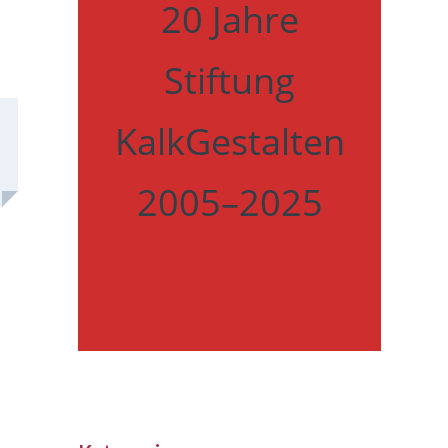
20 Jahre
Stiftung
KalkGestalten
2005–2025