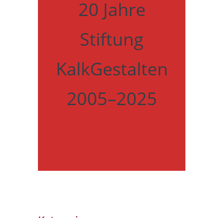
20 Jahre
Stiftung
KalkGestalten
2005–2025