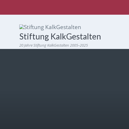
Stiftung KalkGestalten
20 Jahre Stiftung KalkGestalten 2005–2025