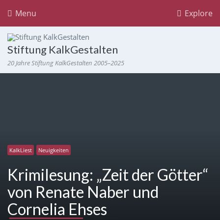
Menu
Explore
Stiftung KalkGestalten
20 Jahre Stiftung KalkGestalten 2005–2025
KalkLiest
Neuigkeiten
Krimilesung: „Zeit der Götter“
von Renate Naber und
Cornelia Ehses