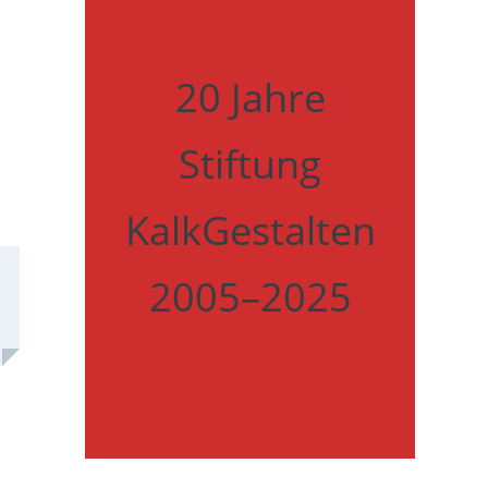
20 Jahre
Stiftung
KalkGestalten
2005–2025