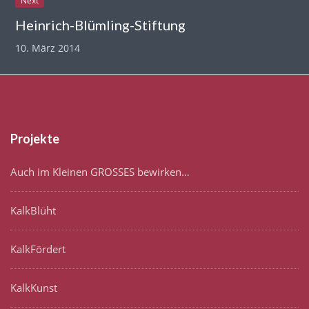
Next
Heinrich-Blümling-Stiftung
10. März 2014
Projekte
Auch im Kleinen GROSSES bewirken…
KalkBlüht
KalkFördert
KalkKunst