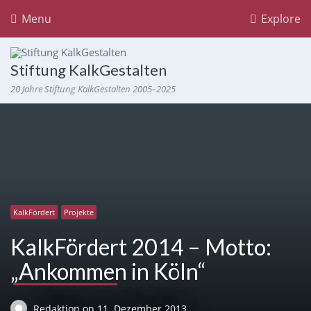
Menu
Explore
Stiftung KalkGestalten
20 Jahre Stiftung KalkGestalten 2005–2025
KalkFördert
Projekte
KalkFördert 2014 – Motto:
„Ankommen in Köln“
Redaktion
on
11. Dezember 2013