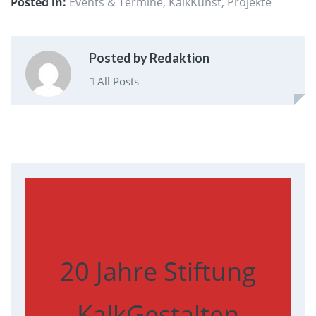
Posted in:
Events & Termine
,
KalkKunst
,
Projekte
Posted by Redaktion
All Posts
20 Jahre Stiftung
KalkGestalten