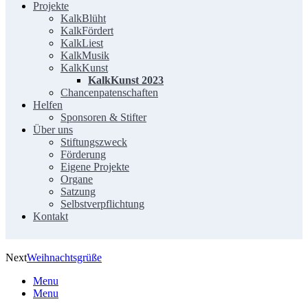
Projekte
KalkBlüht
KalkFördert
KalkLiest
KalkMusik
KalkKunst
KalkKunst 2023
Chancenpatenschaften
Helfen
Sponsoren & Stifter
Über uns
Stiftungszweck
Förderung
Eigene Projekte
Organe
Satzung
Selbstverpflichtung
Kontakt
Next
Weihnachtsgrüße
Menu
Menu