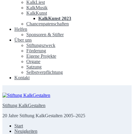
KalkLiest
KalkMusik
KalkKunst
KalkKunst 2023
Chancenpatenschaften
Helfen
Sponsoren & Stifter
Über uns
Stiftungszweck
Förderung
Eigene Projekte
Organe
Satzung
Selbstverpflichtung
Kontakt
Stiftung KalkGestalten
20 Jahre Stiftung KalkGestalten 2005–2025
Start
Neuigkeiten