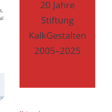
20 Jahre
s,
Stiftung
al
KalkGestalten
2005–2025