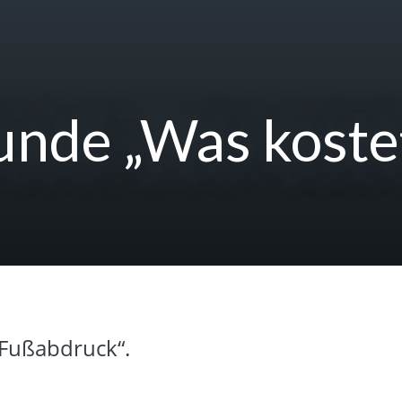
unde „Was kostet
 Fußabdruck“.