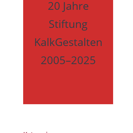
20 Jahre
Stiftung
KalkGestalten
2005–2025