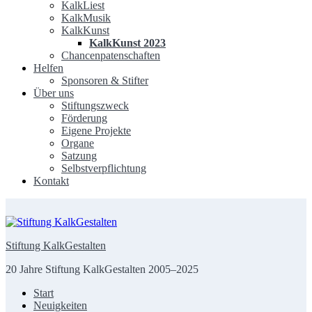
KalkLiest
KalkMusik
KalkKunst
KalkKunst 2023
Chancenpatenschaften
Helfen
Sponsoren & Stifter
Über uns
Stiftungszweck
Förderung
Eigene Projekte
Organe
Satzung
Selbstverpflichtung
Kontakt
Stiftung KalkGestalten
20 Jahre Stiftung KalkGestalten 2005–2025
Start
Neuigkeiten