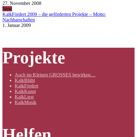
27. November 2008
Next
KalkFördert 2009 – die geförderten Projekte – Motto:
Nachbarschaften
1. Januar 2009
Projekte
Auch im Kleinen GROSSES bewirken…
KalkBlüht
KalkFördert
KalkKunst
KalkLiest
KalkMusik
Helfen